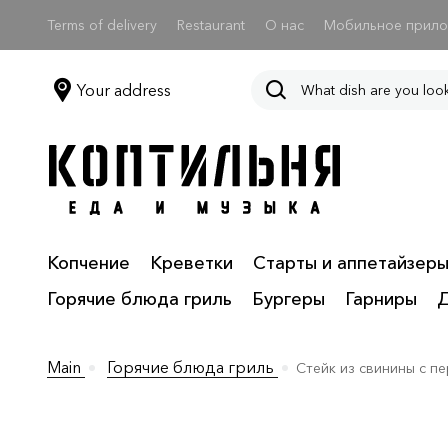
Terms of delivery
Restaurant
О нас
Мобильное прил
Your address
Копчение
Креветки
Старты и аппетайзер
Горячие блюда гриль
Бургеры
Гарниры
Main
Горячие блюда гриль
Стейк из свинины с п