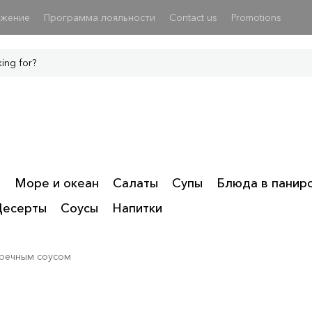
ожение
Программа лояльности
Contact us
Promotions
ы
Море и океан
Салаты
Супы
Блюда в панир
Десерты
Соусы
Напитки
еречным соусом