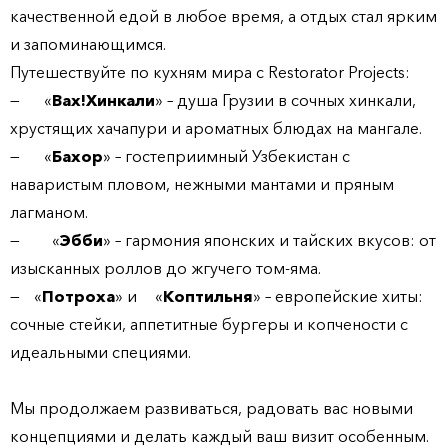
качественной едой в любое время, а отдых стал ярким
и запоминающимся.
Путешествуйте по кухням мира с Restorator Projects:
—
«
Вах!Хинкали
»
– душа Грузии в сочных хинкали,
хрустящих хачапури и ароматных блюдах на мангале.
—
«
Бахор
»
– гостеприимный Узбекистан с
наваристым пловом, нежными мантами и пряным
лагманом.
—
«
Эбби
» –
гармония японских и тайских вкусов: от
изысканных роллов до жгучего том-яма.
—
«
Потроха
» и
«
Коптильня
»
– европейские хиты:
сочные стейки, аппетитные бургеры и копчености с
идеальными специями.
Мы продолжаем развиваться, радовать вас новыми
концепциями и делать каждый ваш визит особенным.