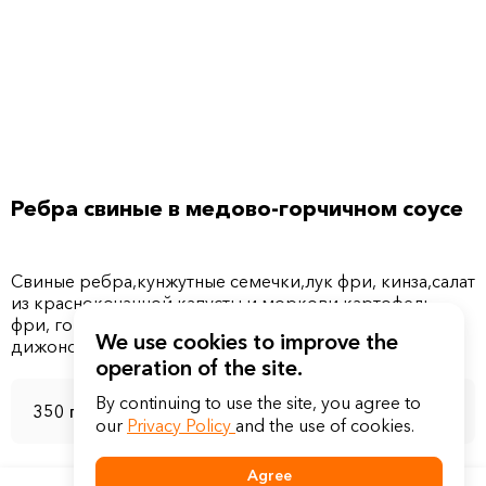
Ребра свиные в медово-горчичном соусе
Свиные ребра,кунжутные семечки,лук фри, кинза,салат
из краснокочанной капусты и моркови,картофель
фри, горчица
We use cookies to improve the
operation of the site.
By continuing to use the site, you agree to
350 г
our
Privacy Policy
and the use of cookies.
Agree