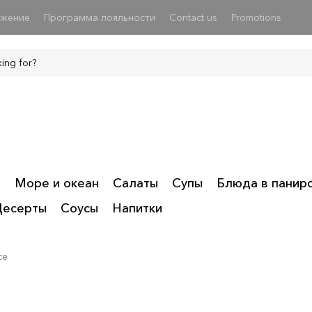
ожение
Программа лояльности
Contact us
Promotions
ы
Море и океан
Салаты
Супы
Блюда в панир
Десерты
Соусы
Напитки
се