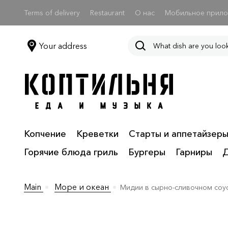
Terms of delivery
Restaurant
О нас
Мобильное прил
Your address
Копчение
Креветки
Старты и аппетайзер
Горячие блюда гриль
Бургеры
Гарниры
Main
Море и океан
Мидии в сырно-сливочном соу