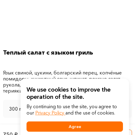
Теплый салат с языком гриль
Язык свиной, цукини, болгарский перец, копчёные
помидоры, кунжутный соус, шпинат, романо салат,
рукола, капуста брокколи, дайкон, морковь, соус
We use cookies to improve the
operation of the site.
By continuing to use the site, you agree to
300 г
our
Privacy Policy
and the use of cookies.
Agree
750 ₽
Into a basket