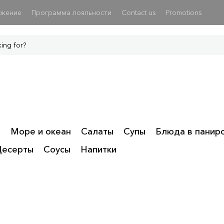
ожение
Программа лояльности
Contact us
Promotions
ы
Море и океан
Салаты
Супы
Блюда в панир
Десерты
Соусы
Напитки