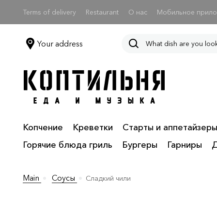
Terms of delivery
Restaurant
О нас
Мобильное прил
Your address
Копчение
Креветки
Старты и аппетайзер
Горячие блюда гриль
Бургеры
Гарниры
Main
Соусы
Сладкий чили